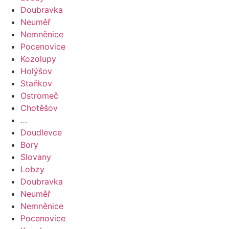
Doubravka
Neuměř
Nemněnice
Pocenovice
Kozolupy
Holýšov
Staňkov
Ostromeč
Chotěšov
…
Doudlevce
Bory
Slovany
Lobzy
Doubravka
Neuměř
Nemněnice
Pocenovice