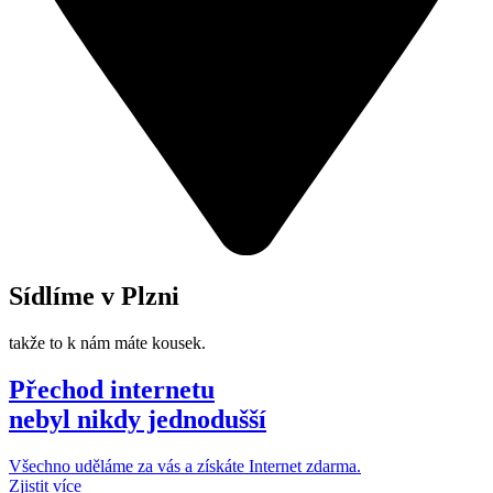
Sídlíme v Plzni
takže to k nám máte kousek.
Přechod internetu
nebyl nikdy jednodušší
Všechno uděláme za vás a získáte Internet zdarma.
Zjistit více