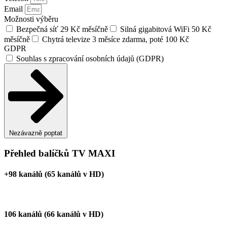
Email
Možnosti výběru
Bezpečná síť 29 Kč měsíčně
Silná gigabitová WiFi 50 Kč
měsíčně
Chytrá televize 3 měsíce zdarma, poté 100 Kč
GDPR
Souhlas s zpracování osobních údajů (GDPR)
Nezávazně poptat
Přehled balíčků TV MAXI
+98 kanálů (65 kanálů v HD)
106 kanálů (66 kanálů v HD)